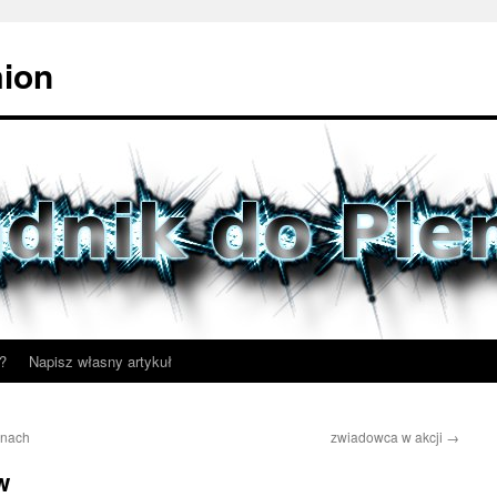
mion
?
Napisz własny artykuł
onach
zwiadowca w akcji
→
w