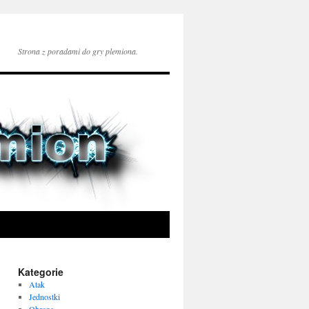
Strona z poradami do gry plemiona.
Kategorie
Atak
Jednostki