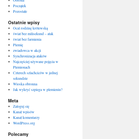
Obrona
Początek
Pozostałe
Ostatnie wpisy
Ocal rodzinę królewską
świat bez milisekund – atak
świat bez farmienia
Plemię
zwiadowca w akcji
Synchronizacja ataków
Najczęściej używane pojęcia w
Plemionach
Czterech szlachciców w jednej
sekundzie
Wioska obronna
Jak wykryć szpiega w plemieniu?
Meta
Zaloguj się
Kanał wpisów
Kanał komentarzy
WordPress.org
Polecamy