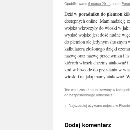
Opublikowano
6 marca 2011
,
autor:
Pora
poradniku do plemion
Dziś w
kil
dostępnych online. Mam nadzieję że
wojska wkroczyły do wioski w jak 
wysłać wojsko jest dość nudne więc 
do plemion ale jedynym słusznym w
kalkulatora złożonego dzięki cze
nazwę oraz nazwę przeciwnika i lis
których wiosek chcemy atakować i 
kod w bb-code do przesłania w wia
wioski i na jaką mamy atakować. W
Ten wpis został opublikowany w kategori
do
bezpośredniego odnośnika
.
←
Najczęściej używane pojęcia w Plemi
Dodaj komentarz