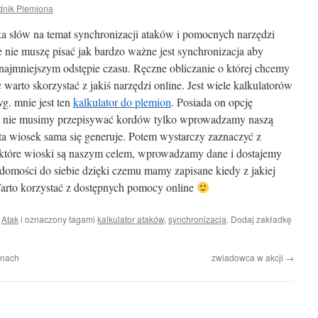
dnik Plemiona
ka słów na temat synchronizacji ataków i pomocnych narzędzi
 nie muszę pisać jak bardzo ważne jest synchronizacja aby
najmniejszym odstępie czasu. Ręczne obliczanie o której chcemy
warto skorzystać z jakiś narzędzi online. Jest wiele kalkulatorów
g. mnie jest ten
kalkulator do plemion
. Posiada on opcję
mu nie musimy przepisywać kordów tylko wprowadzamy naszą
ta wiosek sama się generuje. Potem wystarczy zaznaczyć z
które wioski są naszym celem, wprowadzamy dane i dostajemy
domości do siebie dzięki czemu mamy zapisane kiedy z jakiej
arto korzystać z dostępnych pomocy online
i
Atak
i oznaczony tagami
kalkulator ataków
,
synchronizacja
. Dodaj zakładkę
onach
zwiadowca w akcji
→