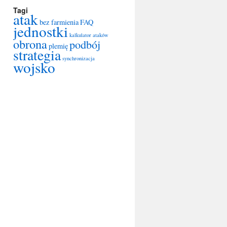
Tagi
atak
bez farmienia
FAQ
jednostki
kalkulator ataków
obrona
podbój
plemię
strategia
synchronizacja
wojsko