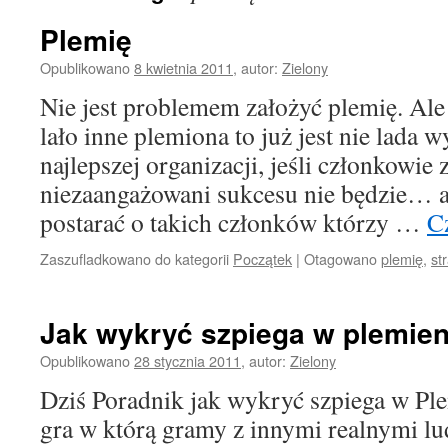
Plemię
Opublikowano
8 kwietnia 2011
,
autor:
Zielony
Nie jest problemem założyć plemię. Ale
lało inne plemiona to już jest nie lada 
najlepszej organizacji, jeśli członkowie 
niezaangażowani sukcesu nie będzie… a
postarać o takich członków którzy …
Cz
Zaszufladkowano do kategorii
Początek
|
Otagowano
plemię
,
st
Jak wykryć szpiega w plemie
Opublikowano
28 stycznia 2011
,
autor:
Zielony
Dziś Poradnik jak wykryć szpiega w Pl
gra w którą gramy z innymi realnymi lud