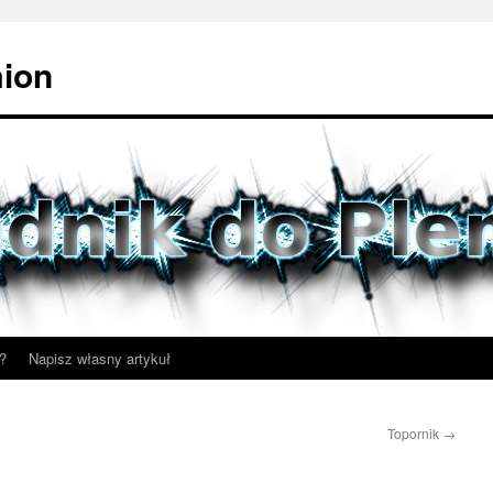
mion
?
Napisz własny artykuł
Topornik
→