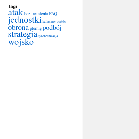
Tagi
atak
bez farmienia
FAQ
jednostki
kalkulator ataków
obrona
podbój
plemię
strategia
synchronizacja
wojsko