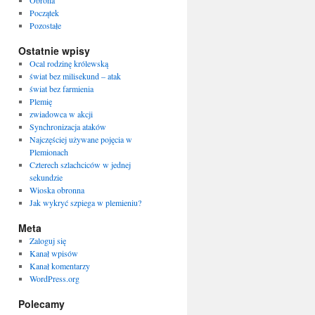
Obrona
Początek
Pozostałe
Ostatnie wpisy
Ocal rodzinę królewską
świat bez milisekund – atak
świat bez farmienia
Plemię
zwiadowca w akcji
Synchronizacja ataków
Najczęściej używane pojęcia w
Plemionach
Czterech szlachciców w jednej
sekundzie
Wioska obronna
Jak wykryć szpiega w plemieniu?
Meta
Zaloguj się
Kanał wpisów
Kanał komentarzy
WordPress.org
Polecamy