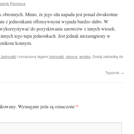
adnik Plemiona
ek obronnych. Mimo, że jego siła napadu jest ponad dwukrotnie
niu z jednostkami offensywnymi wypada bardzo słabo. W
wykorzystywać do pozyskiwania surowców z innych wiosek.
 innych tego tupu jednostkach. Jest jednak niezastąpiony w
ucznikom konnym.
i
Jednostki
i oznaczony tagami
jednostki
,
obrona
,
wojsko
. Dodaj zakładkę do
Topornik
→
*
likowany.
Wymagane pola są oznaczone