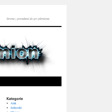
Strona z poradami do gry plemiona.
Kategorie
Atak
Jednostki