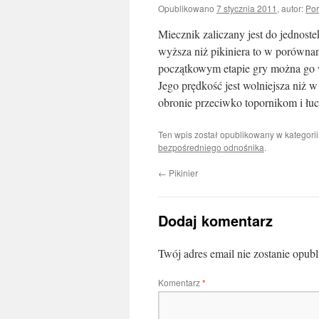
Opublikowano
7 stycznia 2011
,
autor:
Por
Miecznik zaliczany jest do jednost
wyższa niż pikiniera to w porówna
początkowym etapie gry można go 
Jego prędkość jest wolniejsza niż w
obronie przeciwko topornikom i ł
Ten wpis został opublikowany w kategori
bezpośredniego odnośnika
.
←
Pikinier
Dodaj komentarz
Twój adres email nie zostanie opub
Komentarz
*