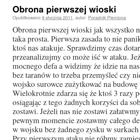
Obrona pierwszej wioski
Opublikowano
9 stycznia 2011
,
autor:
Poradnik Plemiona
Obrona pierwszej wioski jak wszystko na
taka prosta. Pierwsza zasada to nie pan
ktoś nas atakuje. Sprawdzimy czas dotar
przeanalizujmy co może iść w ataku. Je
mocnego defa a widzimy że idzie na na
bez taranów to trzeba przemyśleć czy n
wojsko surowce zużytkować na budowę w
Wielokrotnie zdarza się że ktoś 3 razy p
osiągając z tego żadnych korzyści da sob
zostawi. Jeżeli nas nie zostawi załatwm
pewnym momencie zostawmy całego defa 
w wojsku bez żadnego zysku w surkach
Przy pierwszym ataku nie róbmy zamie