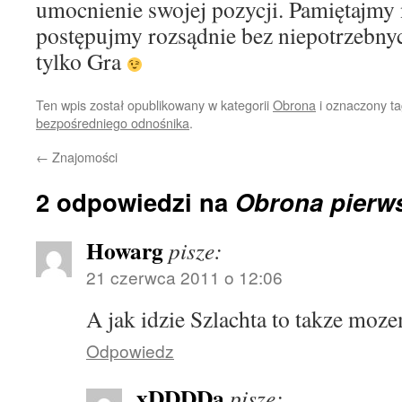
umocnienie swojej pozycji. Pamiętajmy 
postępujmy rozsądnie bez niepotrzebny
tylko Gra
Ten wpis został opublikowany w kategorii
Obrona
i oznaczony t
bezpośredniego odnośnika
.
←
Znajomości
2 odpowiedzi na
Obrona pierws
Howarg
pisze:
21 czerwca 2011 o 12:06
A jak idzie Szlachta to takze moz
Odpowiedz
xDDDDa
pisze: