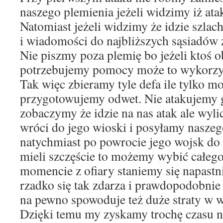
naszego plemienia jeżeli widzimy iż atak
Natomiast jeżeli widzimy że idzie szlac
i wiadomości do najbliższych sąsiadów 
Nie piszmy poza plemię bo jeżeli ktoś o
potrzebujemy pomocy może to wykorzy
Tak więc zbieramy tyle defa ile tylko m
przygotowujemy odwet. Nie atakujemy go
zobaczymy że idzie na nas atak ale wyli
wróci do jego wioski i posyłamy naszeg
natychmiast po powrocie jego wojsk do
mieli szczęście to możemy wybić całego
momencie z ofiary staniemy się napast
rzadko się tak zdarza i prawdopodobnie n
na pewno spowoduje też duże straty w w
Dzięki temu my zyskamy trochę czasu 