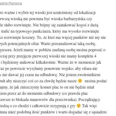
adnik Plemiona
zo ważne i wybór tej wioski jest uzależniony od lokalizacji
ierwszą wioską nie powinna być wioska barbarzyńska czy
le słabo rozwinięte. Nie bójmy się zaatakować kogoś z dużą
 trafić na typowego punkciarza, który ma wysoko rozwinięte
sko rozwinięte koszary. To, że ktoś ma więcej punktów niż my nie
ch potencjalnych ofiar. Warto przeanalizować taką osobę,
gresora. Jeżeli mamy w pobliżu zaufaną osobę można poprosić o
zaj przy przejęciu pierwszej wioski nie mamy kompletu 4
a i będziemy atakować kilkakrotnie. Ważne że w momencie jak
araz po powrocie wysyłamy ponownie wojsko, aby ofiara nie
by nie dawać jej czasu na odbudowę. Nie jestem zwolennikiem
ult aby niszczyć coś co za chwilę będzie nasze
można posłać
tajmy, że jak zniszczymy komuś plac to on nie będzie miał
kiem przez aż do momentu odbudowy (co prawda plac
zawsze to blokada manewrów dla przeciwnika). Początkujący
iedzą o co chodzi i całkowicie rezygnują z gry
Tak więc
nna mieć podobną ilość punktów i warto dogadać się z sąsiadem