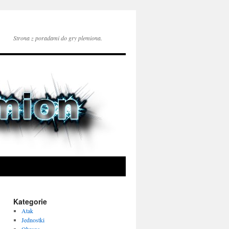
Strona z poradami do gry plemiona.
Kategorie
Atak
Jednostki