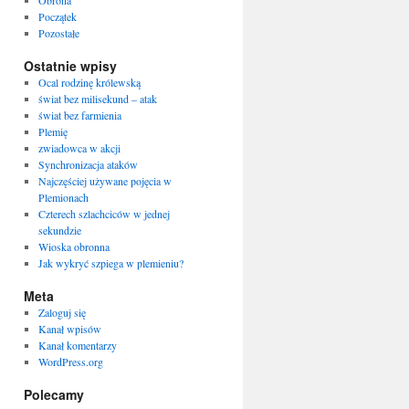
Obrona
Początek
Pozostałe
Ostatnie wpisy
Ocal rodzinę królewską
świat bez milisekund – atak
świat bez farmienia
Plemię
zwiadowca w akcji
Synchronizacja ataków
Najczęściej używane pojęcia w
Plemionach
Czterech szlachciców w jednej
sekundzie
Wioska obronna
Jak wykryć szpiega w plemieniu?
Meta
Zaloguj się
Kanał wpisów
Kanał komentarzy
WordPress.org
Polecamy