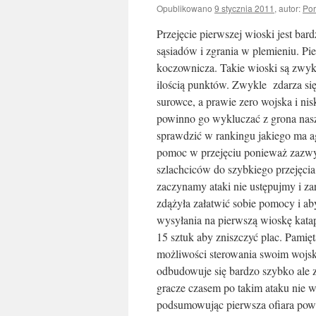
Opublikowano
9 stycznia 2011
,
autor:
Por
Przejęcie pierwszej wioski jest bard
sąsiadów i zgrania w plemieniu. P
koczownicza. Takie wioski są zwyk
ilością punktów. Zwykle zdarza się
surowce, a prawie zero wojska i ni
powinno go wykluczać z grona naszy
sprawdzić w rankingu jakiego ma a
pomoc w przejęciu ponieważ zazwyc
szlachciców do szybkiego przejęci
zaczynamy ataki nie ustępujmy i z
zdążyła załatwić sobie pomocy i a
wysyłania na pierwszą wioskę katap
15 sztuk aby zniszczyć plac. Pamię
możliwości sterowania swoim wojs
odbudowuje się bardzo szybko ale 
gracze czasem po takim ataku nie w
podsumowując pierwsza ofiara powi