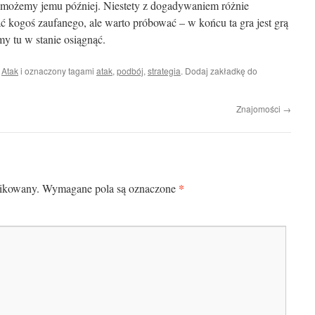
możemy jemu później. Niestety z dogadywaniem różnie
ać kogoś zaufanego, ale warto próbować – w końcu ta gra jest grą
my tu w stanie osiągnąć.
i
Atak
i oznaczony tagami
atak
,
podbój
,
strategia
. Dodaj zakładkę do
Znajomości
→
*
likowany.
Wymagane pola są oznaczone