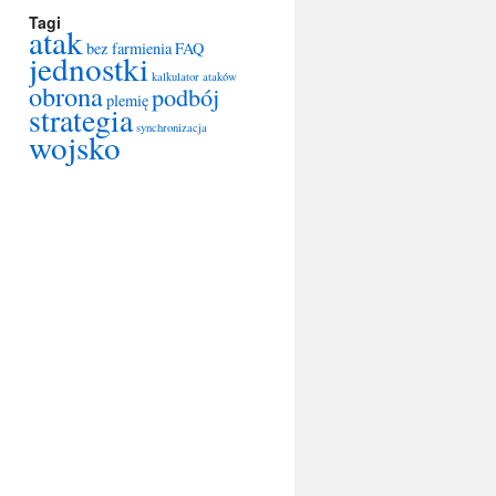
Tagi
atak
bez farmienia
FAQ
jednostki
kalkulator ataków
obrona
podbój
plemię
strategia
synchronizacja
wojsko