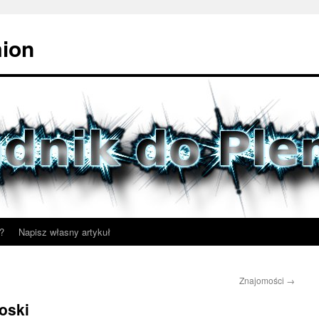
mion
?
Napisz własny artykuł
Znajomości
→
oski